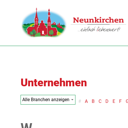
Unternehmen
#
A
B
C
D
E
F