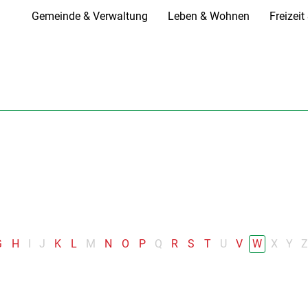
Gemeinde & Verwaltung
Leben & Wohnen
Freizei
G
H
I
J
K
L
M
N
O
P
Q
R
S
T
U
V
W
X
Y
Z