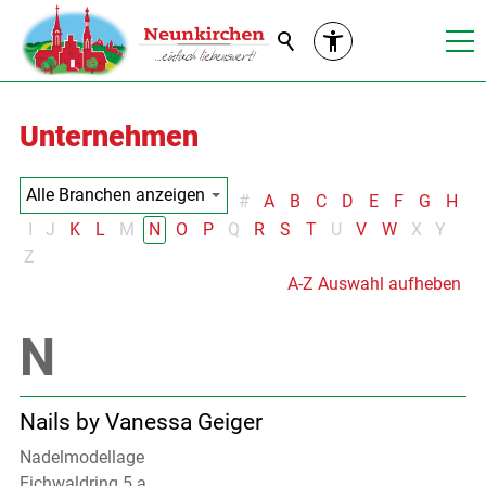
Suche
Unternehmen
#
A
B
C
D
E
F
G
H
I
J
K
L
M
N
O
P
Q
R
S
T
U
V
W
X
Y
Z
A-Z Auswahl aufheben
Nails by Vanessa Geiger
Nadelmodellage
Eichwaldring 5 a