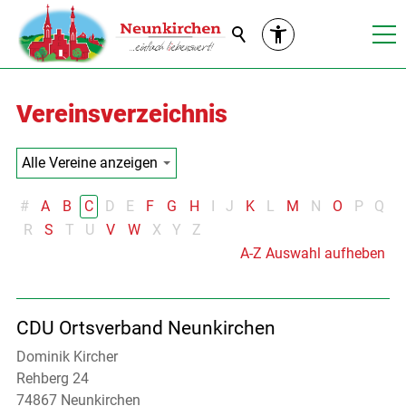
Suche
Vereinsverzeichnis
#
A
B
C
D
E
F
G
H
I
J
K
L
M
N
O
P
Q
R
S
T
U
V
W
X
Y
Z
A-Z Auswahl aufheben
CDU Ortsverband Neunkirchen
Dominik Kircher
Rehberg 24
74867 Neunkirchen